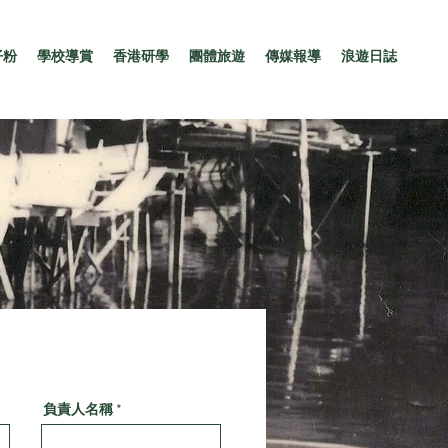
仔粉
學校導賞
香港研學
團體旅遊
傳媒報導
浪遊日誌
負責人名稱