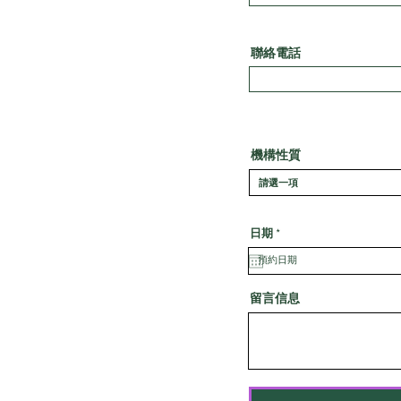
聯絡電話
機構性質
r
日期
*
e
q
u
i
r
留言信息
e
d