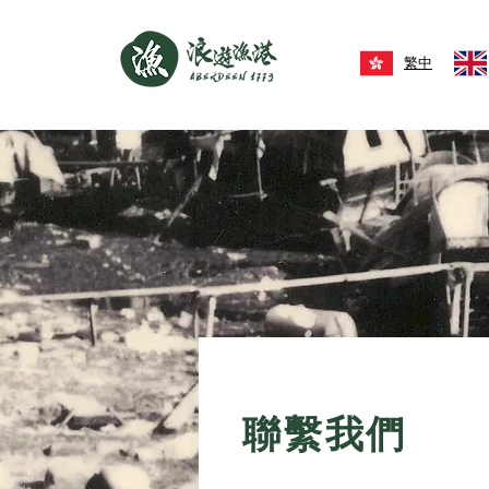
繁中
​聯繫我們