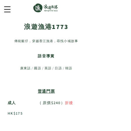
浪遊漁港1773
傳統艇仔，穿越香江漁港，尋找小城故事
語音導賞​
廣東話 / 國語 / 英語 / 日語 / 韓語
普通門票
成人
( 原價$240）
折後
HK$175