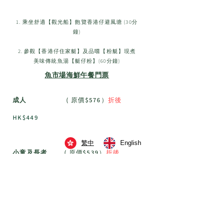
1. 乘坐舒適
【
觀光船
】飽覽香港仔避風塘 (30分
鐘)
2. 參觀【香港仔住家艇】及品嚐【粉艇】現煮
美味傳統魚湯【艇仔粉】(60分鐘)
魚市場海鮮午餐門票
成人
( 原價$576）
折後
HK$449
繁中
English
小童及長者
( 原價$539）
折
後
HK$419
門票包括海鮮午餐,飲品及小食 (旅程約2小時)
10:25 / 11:25